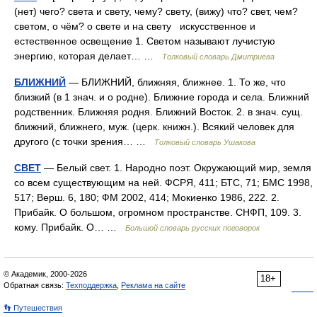
(нет) чего? света и свету, чему? свету, (вижу) что? свет, чем?
светом, о чём? о свете и на свету искусственное и
естественное освещение 1. Светом называют лучистую
энергию, которая делает… …
Толковый словарь Дмитриева
БЛИЖНИЙ
— БЛИЖНИЙ, ближняя, ближнее. 1. То же, что
близкий (в 1 знач. и о родне). Ближние города и села. Ближний
родственник. Ближняя родня. Ближний Восток. 2. в знач. сущ.
ближний, ближнего, муж. (церк. книжн.). Всякий человек для
другого (с точки зрения… …
Толковый словарь Ушакова
СВЕТ
— Белый свет. 1. Народно поэт. Окружающий мир, земля
со всем существующим на ней. ФСРЯ, 411; БТС, 71; БМС 1998,
517; Верш. 6, 180; ФМ 2002, 414; Мокиенко 1986, 222. 2.
Прибайк. О большом, огромном пространстве. СНФП, 109. 3.
кому. Прибайк. О… …
Большой словарь русских поговорок
© Академик, 2000-2026
18+
Обратная связь:
Техподдержка
,
Реклама на сайте
👣 Путешествия