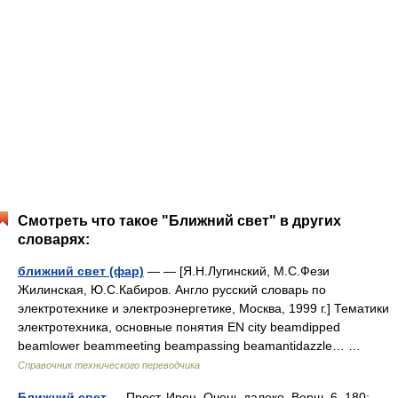
Смотреть что такое "Ближний свет" в других
словарях:
ближний свет (фар)
— — [Я.Н.Лугинский, М.С.Фези
Жилинская, Ю.С.Кабиров. Англо русский словарь по
электротехнике и электроэнергетике, Москва, 1999 г.] Тематики
электротехника, основные понятия EN city beamdipped
beamlower beammeeting beampassing beamantidazzle… …
Справочник технического переводчика
Ближний свет
— Прост. Ирон. Очень далеко. Верш. 6, 180;